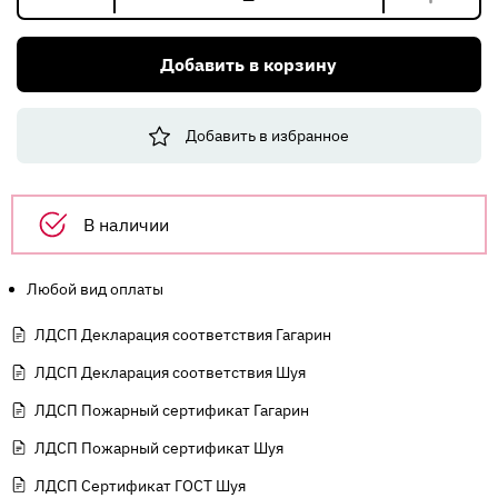
Количество
товара
Венге
Добавить в корзину
Мали
H3058
ST22
Добавить в избранное
/2,80
х
2,07
х
В наличии
16мм
/
ЭГГЕР/(24уп)
Любой вид оплаты
ВЫВОД
ЛДСП Декларация соответствия Гагарин
ЛДСП Декларация соответствия Шуя
ЛДСП Пожарный сертификат Гагарин
ЛДСП Пожарный сертификат Шуя
ЛДСП Сертификат ГОСТ Шуя