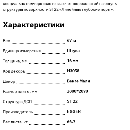
специально подчеркивается за счет шероховатой на ощупь
структуры поверхности ST22 «Линейные глубокие поры».
Характеристики
67 кг
Вес
Штука
Единица измерения
16 мм
Толщина, мм
H3058
Код декора
Венге Мали
Декор
2800*2070
Размер плиты, мм
ST 22
Структура ДСП
EGGER
Производитель
66.7
Вес листа, кг