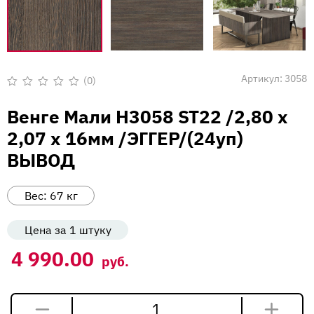
Вакансии
Напишите нам
Артикул:
3058
(0)
Оценка
0
Венге Мали H3058 ST22 /2,80 х
из
5
2,07 х 16мм /ЭГГЕР/(24уп)
ВЫВОД
Вес:
67
кг
Цена за 1 штуку
4 990.00
руб.