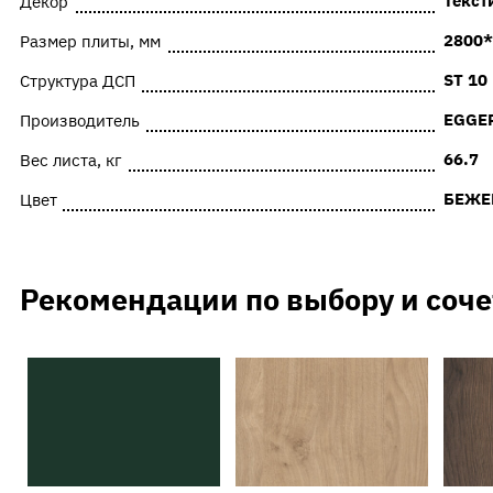
Текст
Декор
2800*
Размер плиты, мм
ST 10
Структура ДСП
EGGE
Производитель
66.7
Вес листа, кг
БЕЖЕ
Цвет
Рекомендации по выбору и соч