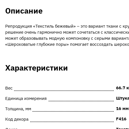
Описание
Репродукция «Текстиль бежевый» – это вариант ткани с к
решение очень гармонично может сочетаться с классичес
может образовывать модную компоновку с серыми варианта
«Шероховатые глубокие поры» помогает воссоздать шерохо
Характеристики
66.7 к
Вес
Штук
Единица измерения
16 мм
Толщина, мм
F416
Код декора