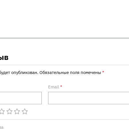
ыв
будет опубликован.
Обязательные поля помечены
*
Email
*
ва