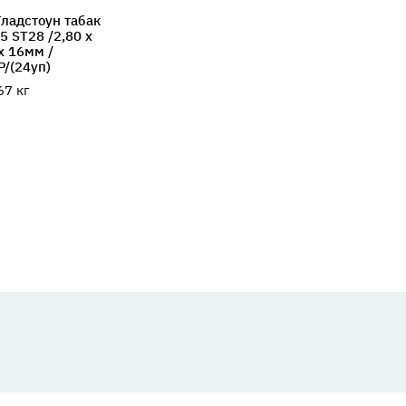
Гладстоун табак
5 ST28 /2,80 х
х 16мм /
Р/(24уп)
67
кг