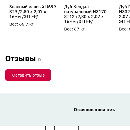
Зеленый еловый U699
Дуб Кендал
Дуб 
ST9 /2,80 х 2,07 х
натуральный H3170
H332
16мм /ЭГГЕР/
ST12 /2,80 х 2,07 х
2,07 
16мм /ЭГГЕР/
ЭГГЕ
Вес:
66.7
кг
Вес:
67
кг
Вес:
Отзывы
0
Оставить отзыв
Отзывов пока нет.