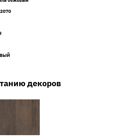
иль бежевый
2070
R
ВЫЙ
етанию декоров