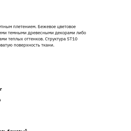
рупным плетением. Бежевое цветовое
кими темными древесными декорами либо
ми теплых оттенков. Структура ST10
ватую поверхность ткани.
г
а