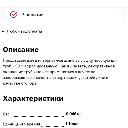
mm
R-
В наличии
17/50
хром
(под
Любой вид оплаты
заказ)
Описание
Представим вам в интернет-магазине заглушку плоскую для
трубы 50 мм хромированную. Как вы знаете, декоративное
окончание трубы может применяться в качестве
завершающего элемента на вертикальную стойку или в
качестве стопора.
Характеристики
0.046 кг
Вес
Штука
Единица измерения