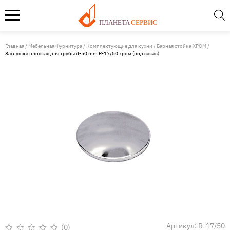
Поиск
товаров
ПЛАНЕТА
СЕРВИС
Skip
to
Главная
/
Мебельная Фурнитура
/
Комплектующие для кухни
/
Барная стойка ХРОМ
/
Мебель ТМК. Собственное производство
Заглушка плоская для трубы d-50 mm R-17/50 хром (под заказ)
content
Мебельная Фурнитура
Плитная продукция
Раскрой
Оплата
Доставка
Опт
Контакты
Артикул:
R-17/50
(0)