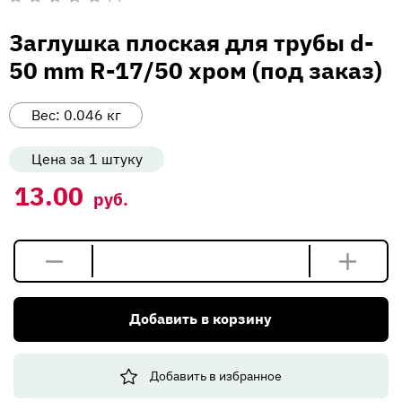
Вакансии
Оценка
0
Заглушка плоская для трубы d-
из
Напишите нам
5
50 mm R-17/50 хром (под заказ)
Вес:
0.046
кг
Цена за 1 штуку
13.00
руб.
Количество
товара
Заглушка
Добавить в корзину
плоская
для
трубы
Добавить в избранное
d-
50