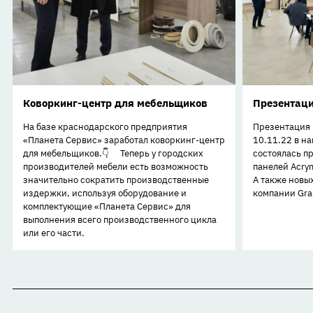
Коворкинг-центр для мебельщиков
Презентаци
На базе краснодарского предприятия
Презентация 
«Планета Сервис» заработал коворкинг-центр
10.11.22 в н
для мебельщиков.👇 ⠀ Теперь у городских
состоялась п
производителей мебели есть возможность
панелей Acry
значительно сократить производственные
А также новы
издержки, используя оборудование и
компании Gran
комплектующие «Планета Сервис» для
выполнения всего производственного цикла
или его части.