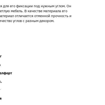
ся для его фиксации под нужным углом. Он
етлую мебель. В качестве материала его
материал отличается отменной прочность и
чество углов с разным декором.
г
а
елфорт
с.
т
я