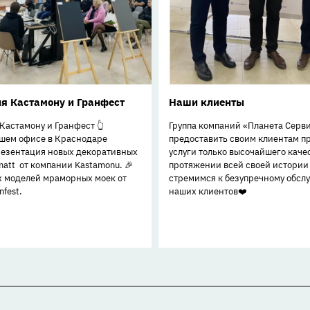
я Кастамону и Гранфест
Наши клиенты
Кастамону и Гранфест 👆
Группа компаний «Планета Серв
ашем офисе в Краснодаре
предоставить своим клиентам п
резентация новых декоративных
услуги только высочайшего качес
matt от компании Kastamonu. 🎉
протяжении всей своей истории
х моделей мраморных моек от
стремимся к безупречному обс
fest.
наших клиентов❤️