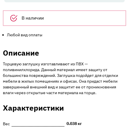
цоколя
Капучино
Н100
В наличии
Любой вид оплаты
Описание
Торцевую заглушку изготавливают из ПВХ —
поливинилхлорида. Данный материал имеет защиту от
большинства повреждений. Заглушка подойдет для отделки
мебели в жилых помещениях и офисах. Она придаст мебели
завершенный внешний вид и защитит ее от проникновения
влаги через открытые части материала на торце.
Характеристики
0.038 кг
Вес