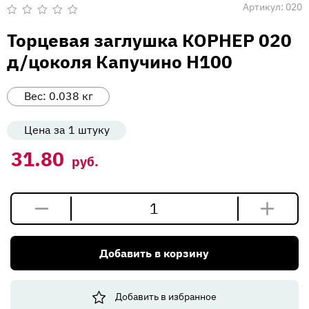
Вакансии
Артикул:
020
Оценка
0
Торцевая заглушка КОРНЕР 020
Напишите нам
из
5
д/цоколя Капучино Н100
Вес:
0.038
кг
Цена за 1 штуку
31.80
руб.
Количество
товара
Торцевая
Добавить в корзину
заглушка
КОРНЕР
020
Добавить в избранное
д/