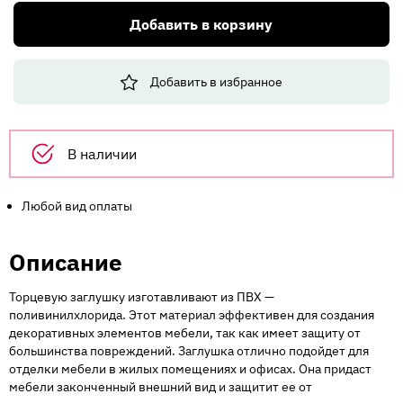
Торцевая
Добавить в корзину
заглушка
КОРНЕР
017
Добавить в избранное
д/
цоколя
Дуб
вотан
В наличии
Н100
Любой вид оплаты
Описание
Торцевую заглушку изготавливают из ПВХ —
поливинилхлорида. Этот материал эффективен для создания
декоративных элементов мебели, так как имеет защиту от
большинства повреждений. Заглушка отлично подойдет для
отделки мебели в жилых помещениях и офисах. Она придаст
мебели законченный внешний вид и защитит ее от