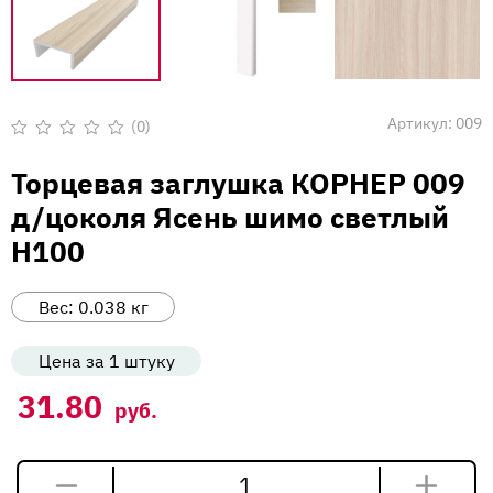
Вакансии
Напишите нам
Артикул:
009
(0)
Оценка
0
Торцевая заглушка КОРНЕР 009
из
5
д/цоколя Ясень шимо светлый
Н100
Вес:
0.038
кг
Цена за 1 штуку
31.80
руб.