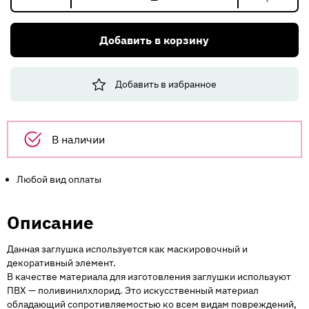
Количество
товара
Торцевая
Добавить в корзину
заглушка
КОРНЕР
009
Добавить в избранное
д/
цоколя
Ясень
шимо
В наличии
светлый
Н100
Любой вид оплаты
Описание
Данная заглушка используется как маскировочный и
декоративный элемент.
В качестве материала для изготовления заглушки используют
ПВХ — поливинилхлорид. Это искусственный материал
обладающий сопротивляемостью ко всем видам повреждений,