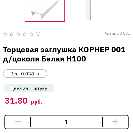
Вакансии
Напишите нам
Артикул:
001
(0)
Оценка
0
Торцевая заглушка КОРНЕР 001
из
5
д/цоколя Белая Н100
Вес:
0.038
кг
Цена за 1 штуку
31.80
руб.
Количество
товара