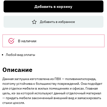
Торцевая
Добавить в корзину
заглушка
КОРНЕР
001
Добавить в избранное
д/
цоколя
Белая
Н100
В наличии
Любой вид оплаты
Описание
Данная заглушка изготовлена из ПВХ — поливинилхлорида,
поэтому устойчива к большинству повреждений. Она подойдет
для отделки мебели в жилых помещениях и офисах. Главная
цель, из-за которой используют данный отделочный материал
— придать мебели законченный внешний вид и замаскировать
стыки цоколя.