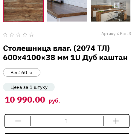
Вакансии
Напишите нам
Артикул:
Кат. 3
Оценка
0
Столешница влаг. (2074 ТЛ)
из
5
600х4100×38 мм 1U Дуб каштан
Вес:
60
кг
Цена за 1 штуку
10 990.00
руб.
Количество
товара