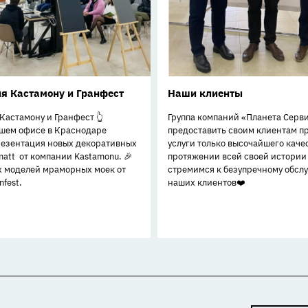
я Кастамону и Гранфест
Наши клиенты
Кастамону и Гранфест 👆
Группа компаний «Планета Серв
ашем офисе в Краснодаре
предоставить своим клиентам п
резентация новых декоративных
услуги только высочайшего качес
matt от компании Kastamonu. 🎉
протяжении всей своей истории
х моделей мраморных моек от
стремимся к безупречному обс
fest.
наших клиентов❤️