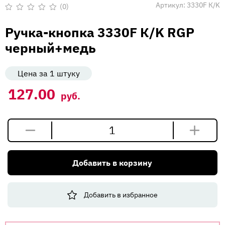
Вакансии
Артикул:
3330F К/K
(0)
Оценка
0
Напишите нам
Ручка-кнопка 3330F К/K RGP
из
5
черный+медь
Цена за 1 штуку
127.00
руб.
Количество
товара
Ручка-
Добавить в корзину
кнопка
3330F
К/K
Добавить в избранное
RGP
черный+медь