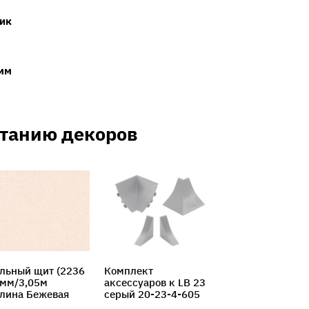
ик
мм
етанию декоров
льный щит (2236
Комплект
Комплект
4мм/3,05м
аксесcуаров к LB 23
аксесcуаров к
лина Бежевая
серый 20-23-4-605
белый камень 
4-6017