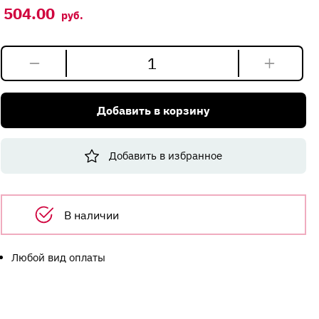
504.00
руб.
Количество
товара
Плинтус
Добавить в корзину
Корнер
Снежная
Земля/
Добавить в избранное
Семолина
беж.
LB-
231-
В наличии
679
3м
(6014,605,6017)
Любой вид оплаты
/
2236,3042,70010