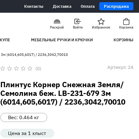
Контакты
Доставка
Оплата
Распродажа
Раскрой
Войти
Избранное
Корзина
КУПЕ
МЕБЕЛЬНЫЕ РУЧКИ И КРЮЧКИ
КОРЗИНЫ
9 3м (6014,605,6017) / 2236,3042,70010
Артикул:
24
(0)
Оценка
0
Плинтус Корнер Снежная Земля/
из
5
Семолина беж. LB-231-679 3м
(6014,605,6017) / 2236,3042,70010
Вес:
0.464
кг
Цена за 1 хлыст