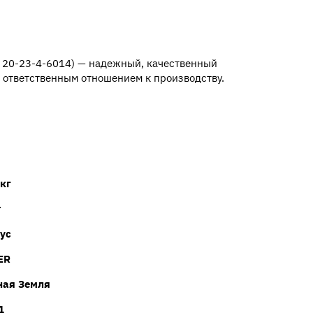
а 20-23-4-6014) — надежный, качественный
я ответственным отношением к производству.
 кг
т
ус
ER
ая Земля
1