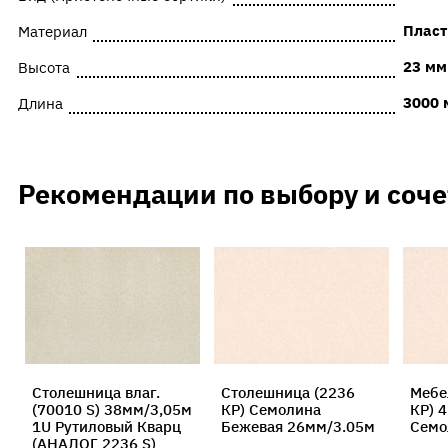
Пласт
Материал
23 мм
Высота
3000 
Длина
Рекомендации по выбору и соч
Столешница влаг.
Столешница (2236
Мебе
(70010 S) 38мм/3,05м
КР) Семолина
КР) 
1U Рутиловый Кварц
Бежевая 26мм/3.05м
Семо
(АНАЛОГ 2236 S)