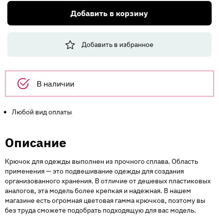
Крючок
Добавить в корзину
Малый
Veshelka
2
Добавить в избранное
SC
матовый
хром
(150шт)
В наличии
Любой вид оплаты
Описание
Крючок для одежды выполнен из прочного сплава. Область
применения — это подвешивание одежды для создания
организованного хранения. В отличие от дешевых пластиковых
аналогов, эта модель более крепкая и надежная. В нашем
магазине есть огромная цветовая гамма крючков, поэтому вы
без труда сможете подобрать подходящую для вас модель.