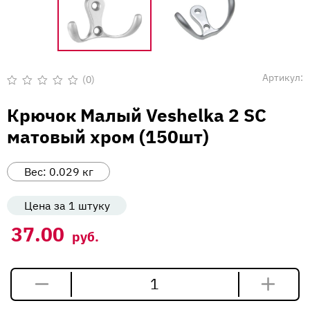
Вакансии
Напишите нам
Артикул:
(0)
Оценка
0
Крючок Малый Veshelka 2 SC
из
5
матовый хром (150шт)
Вес:
0.029
кг
Цена за 1 штуку
37.00
руб.
Количество
товара