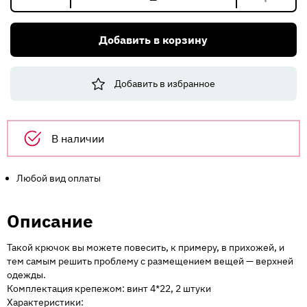
Количество
товара
Крючок
Добавить в корзину
Большой
гладкий
трехрожковый
Добавить в избранное
K2346MB
матовый
черный
(20шт)
В наличии
Любой вид оплаты
Описание
Такой крючок вы можете повесить, к примеру, в прихожей, и
тем самым решить проблему с размещением вещей — верхней
одежды.
Комплектация крепежом: винт 4*22, 2 штуки
Характеристики: