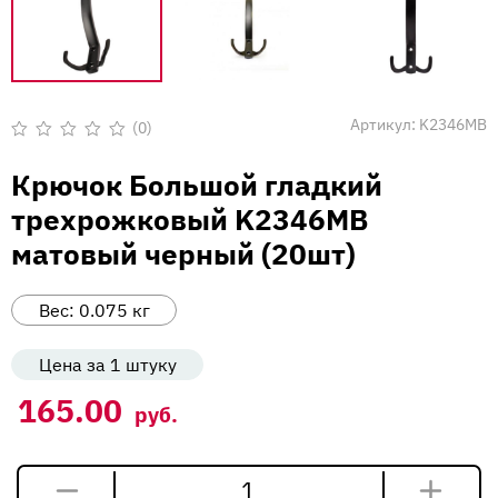
Вакансии
Напишите нам
Артикул:
K2346MB
(0)
Оценка
0
Крючок Большой гладкий
из
5
трехрожковый K2346MB
матовый черный (20шт)
Вес:
0.075
кг
Цена за 1 штуку
165.00
руб.