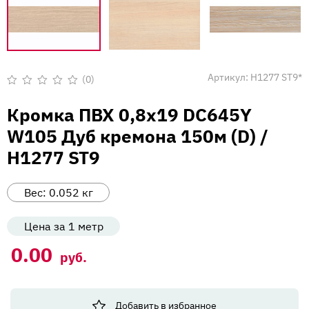
Вакансии
Напишите нам
Артикул:
H1277 ST9*
(0)
Оценка
0
Кромка ПВХ 0,8х19 DC645Y
из
5
W105 Дуб кремона 150м (D) /
H1277 ST9
Вес:
0.052
кг
Цена за 1 метр
0.00
руб.
Добавить в избранное