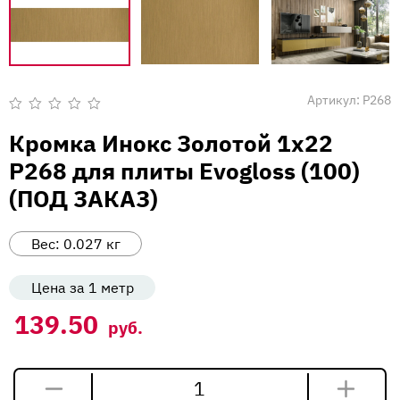
Вакансии
Напишите нам
Артикул:
P268
Оценка
0
Кромка Инокс Золотой 1х22
из
5
P268 для плиты Evogloss (100)
(ПОД ЗАКАЗ)
Вес:
0.027
кг
Цена за 1 метр
139.50
руб.
Количество