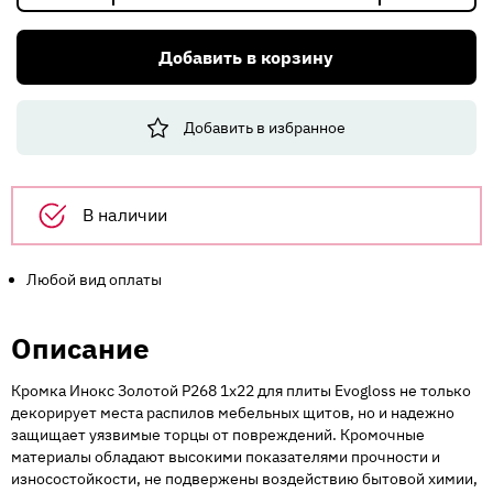
товара
Кромка
Добавить в корзину
Инокс
Золотой
1х22
Добавить в избранное
P268
для
плиты
Evogloss
В наличии
(100)
(ПОД
ЗАКАЗ)
Любой вид оплаты
Описание
Кромка Инокс Золотой P268 1х22 для плиты Evogloss не только
декорирует места распилов мебельных щитов, но и надежно
защищает уязвимые торцы от повреждений. Кромочные
материалы обладают высокими показателями прочности и
износостойкости, не подвержены воздействию бытовой химии,