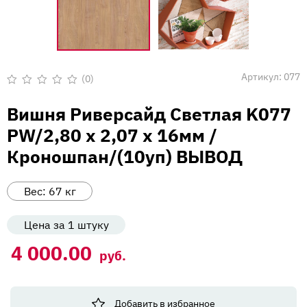
Вакансии
Напишите нам
Артикул:
077
(0)
Оценка
0
Вишня Риверсайд Светлая K077
из
5
PW/2,80 х 2,07 х 16мм /
Кроношпан/(10уп) ВЫВОД
Вес:
67
кг
Цена за 1 штуку
4 000.00
руб.
Добавить в избранное