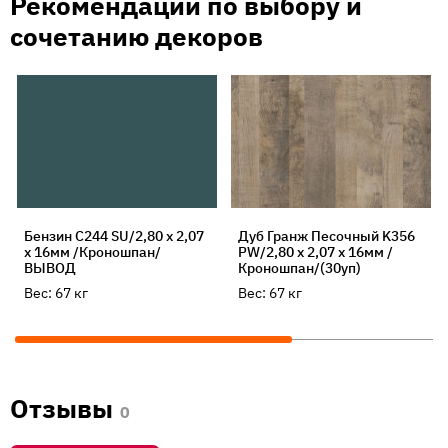
Рекомендации по выбору и
сочетанию декоров
Бензин С244 SU/2,80 х 2,07
Дуб Гранж Песочный K356
х 16мм /Кроношпан/
PW/2,80 х 2,07 х 16мм /
ВЫВОД
Кроношпан/(30уп)
Вес:
67
кг
Вес:
67
кг
Отзывы
0