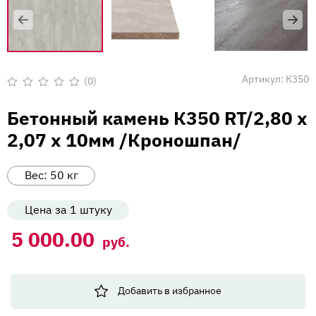
Вакансии
Напишите нам
Артикул:
К350
(0)
Оценка
0
Бетонный камень К350 RT/2,80 х
из
5
2,07 х 10мм /Кроношпан/
Вес:
50
кг
Цена за 1 штуку
5 000.00
руб.
Добавить в избранное