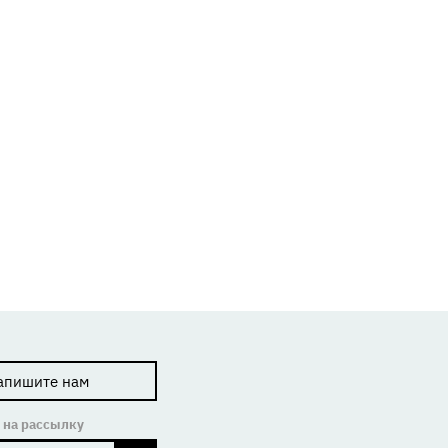
апишите нам
 на рассылку