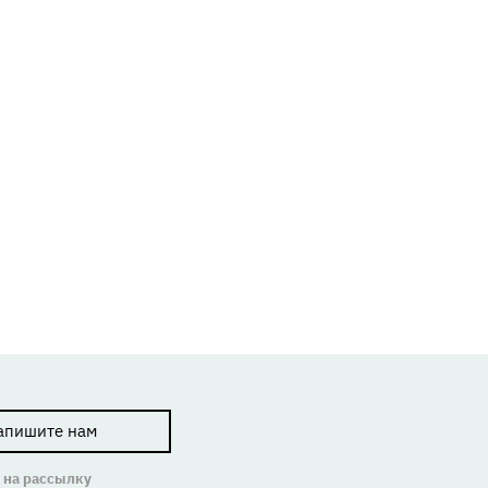
апишите нам
 на рассылку